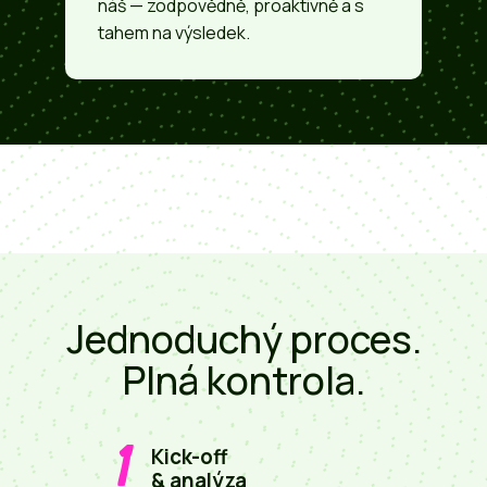
náš — zodpovědně, proaktivně a s
tahem na výsledek.
Jednoduchý proces.
Plná kontrola.
1
Kick-off
& analýza