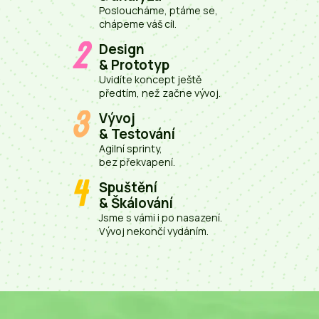
Posloucháme, ptáme se,
chápeme váš cíl.
2
Design
& Prototyp
Uvidíte koncept ještě
předtím, než začne vývoj.
3
Vývoj
& Testování
Agilní sprinty,
bez překvapení.
4
Spuštění
& Škálování
Jsme s vámi i po nasazení.
Vývoj nekončí vydáním.