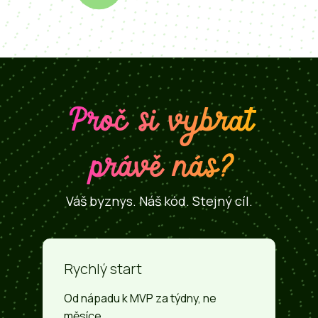
Proč si vybrat
právě nás?
Váš byznys. Náš kód. Stejný cíl.
Rychlý start
Od nápadu k MVP za týdny, ne
měsíce.